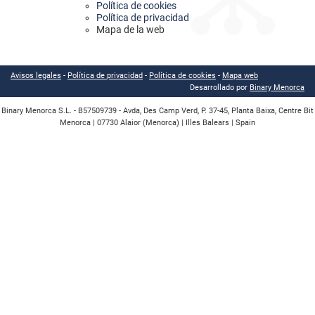
Política de cookies
Política de privacidad
Mapa de la web
Avisos legales
-
Política de privacidad
-
Política de cookies
-
Mapa web
Desarrollado por
Binary Menorca
Binary Menorca S.L. - B57509739 - Avda, Des Camp Verd, P. 37-45, Planta Baixa, Centre Bit
Menorca | 07730 Alaior (Menorca) | Illes Balears | Spain